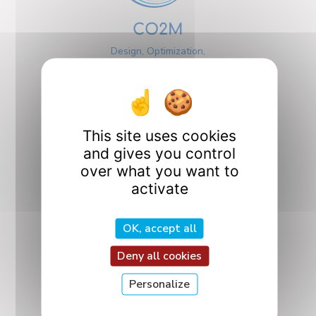
CO2M
Design, Optimization,
and Mechanics
Design
This site uses cookies
and gives you control
over what you want to
activate
ICQ
Quantum Interactions
OK, accept all
and Controls
Deny all cookies
Personalize