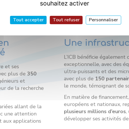
souhaitez activer
Tout accepter
Tout refuser
Personnaliser
en
Une infrastruc
é
L’ICB bénéficie également 
exceptionnelle, avec des é
e et ses
ultra-puissants et des micr
vec plus de
350
avec plus de
150 partenair
génieurs et
le monde, témoignant de so
eur de la recherche
En matière de financement, 
européens et nationaux, r
ariées allant de la
plusieurs millions d’euros
,
ec une attention
développer ses activités de
t aux applications