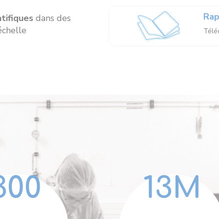
Rap
ntifiques
dans des
’échelle
Téléc
300
13
M