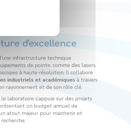
ture d'excellence
d’une infrastructure technique
quipements de pointe, comme des lasers
oscopes à haute résolution. Il collabore
es industriels et académiques
à travers
n rayonnement et de son rôle clé.
le laboratoire s’appuie sur des projets
eprésentant un budget annuel de
 un atout majeur pour maintenir et
 recherche.