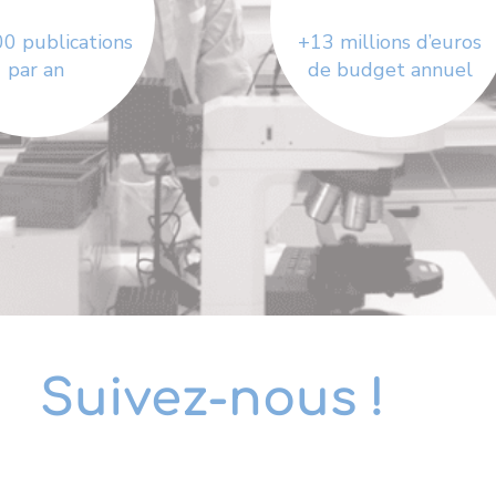
0 publications
+13 millions d’euros
par an
de budget annuel
Suivez-nous !