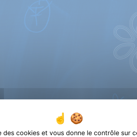
tions et Contrôl
ques
quantiques, contrôle quantique, contrôle optimal, te
 spectroscopies moléculaire et atomique, dynamique ré
 et planétologie
ise des cookies et vous donne le contrôle sur 