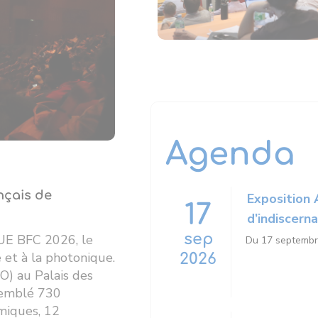
Agenda
nçais de
Exposition 
17
d’indiscern
sep
QUE BFC 2026, le
Du 17 septembr
e et à la photonique.
2026
O) au Palais des
semblé 730
émiques, 12