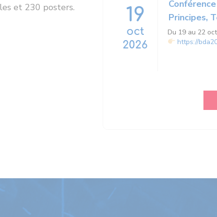
Conférence
les et 230 posters.
19
Principes, 
oct
Du 19 au 22 oc
https://bda2
2026