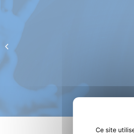
Interac
Quanti
Optique et nanophotonique 
condensats BEC, théorie en
en physique atmosphérique
EN SAVOIR PLUS
Ce site util