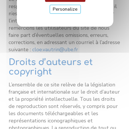
responsabilité sur le contenu des sites dont il
Personalize
n’est pas l’éditeur et qui sont accessibles par
l’intermédiaire de liens hypertextes. Nous
remercions les utilisateurs du site de nous
faire part d’éventuelles omissions, erreurs,
corrections, en adressant un courriel à l’adresse
suivante :
cloe.vautrin@ube.fr
Droits d’auteurs et
copyright
L’ensemble de ce site relève de la législation
française et internationale sur le droit d’auteur
et la propriété intellectuelle. Tous les droits
de reproduction sont réservés, y compris pour
les documents téléchargeables et les
représentations iconographiques et
photographiques. La reproduction de tout ou