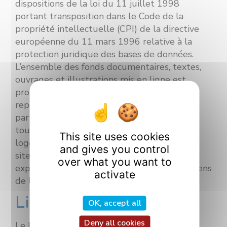
dispositions de la loi du 11 juillet 1998
portant transposition dans le Code de la
propriété intellectuelle (CPI) de la directive
européenne du 11 mars 1996 relative à la
protection juridique des bases de données.
L’ensemble des fonds documentaires, textes,
ouvrages et illustrations mis en ligne est
protégé par le droit d’auteur. Toute
reproduction ou représentation totale ou
partielle de ces images, toute modification,
toute altération, de ces marques ou de ces
This site uses cookies
logos…, effectuée à partir des éléments du
and gives you control
site, n’est pas autorisée sans l’autorisation
over what you want to
expresse de l’Université de Bourgogne, au sens
activate
de l’article L 713-2 du CPI.
Liens hypertextes
OK, accept all
Deny all cookies
Le Laboratoire ICB décline toute