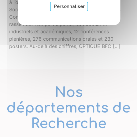
à l’optique et à la photonique. Organisé par la
Personnaliser
Société Française d’Optique (SFO) au Palais des
Congrès de Dijon, ce rendez-vous majeur a
rassemblé 730 participants, 48 exposants
industriels et académiques, 12 conférences
plénières, 276 communications orales et 230
posters. Au-delà des chiffres, OPTIQUE BFC […]
Nos
départements de
Recherche