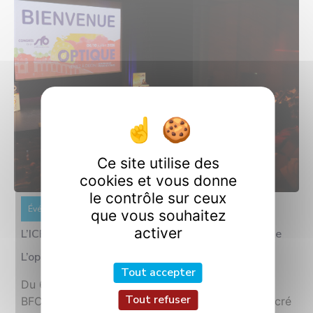
Ce site utilise des
cookies et vous donne
le contrôle sur ceux
Événement
Informations
21 juillet 2026
que vous souhaitez
activer
L’ICB Au Cœur Du Plus Grand Congrès Français De
L’optique-Photonique
Tout accepter
Du 6 au 10 juillet 2026, Dijon accueille OPTIQUE
Tout refuser
BFC 2026, le plus grand congrès français consacré