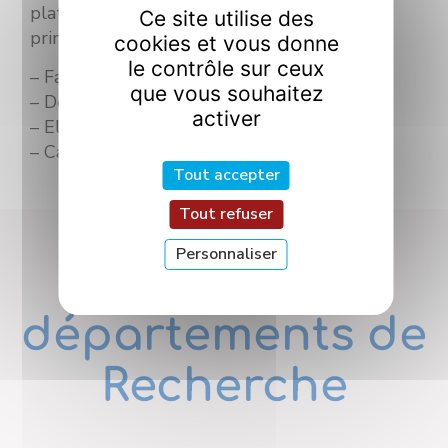
plateforme technologique avec pour axes
Ce site utilise des
principaux :
cookies et vous donne
le contrôle sur ceux
– Fabrication additive par micro-fusion laser
que vous souhaitez
– Dépôt par projection thermique
activer
– Elaboration des poudres
– Caractérisation des matériaux
Tout accepter
Tout refuser
Personnaliser
Nos
départements de
Recherche