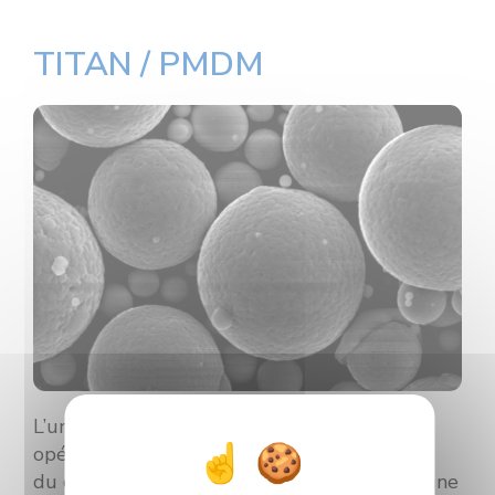
TITAN / PMDM
L’une des parties de la plateforme TITAN,
opérée par l’équipe
LERMPS
des chercheurs
du département
PMDM
de l’ICB, dispose d’une