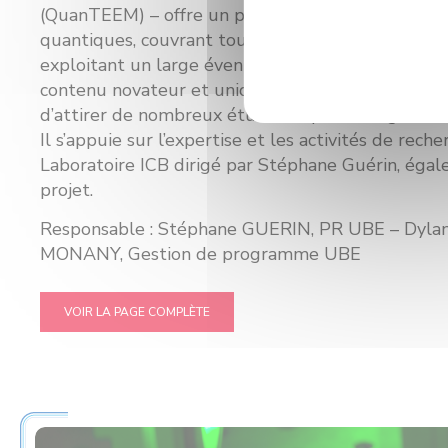
(QuanTEEM) – offre un programme complet sur l
quantiques, couvrant toutes ses applications actu
exploitant un large éventail de coopérations indus
contenu novateur et unique en Europe de Quan
d’attirer de nombreux étudiants pour intégrer un
Il s’appuie sur l’expertise et les activités de rech
Laboratoire ICB dirigé par Stéphane Guérin, éga
projet.
Responsable : Stéphane GUERIN, PR UBE – Dy
MONANY, Gestion de programme UBE
VOIR LA PAGE COMPLÈTE