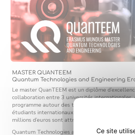
MASTER QUANTEEM
Quantum Technologies and Engineering E
Le master QuanTEEM est un diplôme d’excellenc
collaboration entre 3 universités internationales.
programme autour des technologies quantiques, i
étudiants internationaux de haut niveau en Europ
millions d’euros sont attribués de 2022 à 2026.
Ce site util
Quantum Technologies and Engineering Erasmu