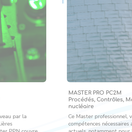
MASTER PRO PC2M
d
Procédés, Contrôles, Ma
nucléaire
veau par la
Ce Master professionnel, v
lières
compétences nécessaires a
ster PPN couvre
actuels, notamment pour l