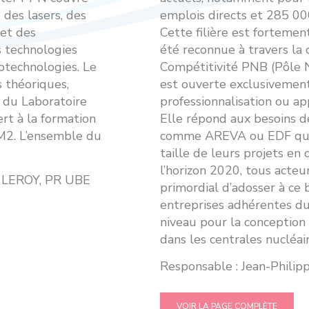
 des lasers, des
emplois directs et 285 000
 et des
Cette filière est forteme
 technologies
été reconnue à travers la 
otechnologies. Le
Compétitivité PNB (Pôle 
s théoriques,
est ouverte exclusivement
 du Laboratoire
professionnalisation ou ap
rt à la formation
Elle répond aux besoins 
n M2. L’ensemble du
comme AREVA ou EDF qui
taille de leurs projets en
l’horizon 2020, tous acteu
e LEROY, PR UBE
primordial d’adosser à ce 
entreprises adhérentes d
niveau pour la conception 
dans les centrales nucléair
Responsable : Jean-Phi
VOIR LA PAGE COMPLÈTE