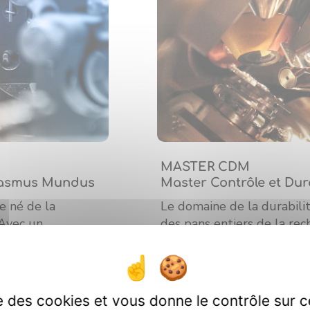
MASTER CDM
rasmus Mundus
Master Contrôle et Dur
e né de la
Le domaine de la durabili
 Avec un
des pans entiers de la re
l attirera des
puisqu’il englobe toutes le
e. Plus de 5
de la dégradation et du r
L’objectif de la formation
ise des cookies et vous donne le contrôle sur 
s Mundus Master
capables de prendre des r