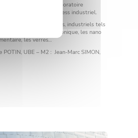
rôle des matériaux en laboratoire
ation direct avec un process industriel.
ouche nombre de domaines, industriels tels
ramiques, la micro électronique, les nano
imentaire, les verres…
rie POTIN, UBE – M2 : Jean-Marc SIMON,