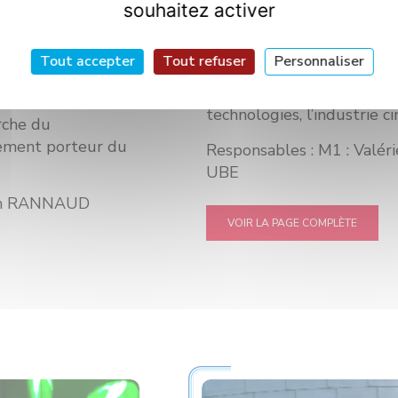
souhaitez activer
es technologies
caractérisation et du cont
elles et en
d’analyse mais aussi en rel
trielles. Le
Tout accepter
Tout refuser
Personnaliser
À ce titre, la formation t
TEEM permettra
que la métallurgie, les cé
 cursus de Master.
technologies, l’industrie c
erche du
lement porteur du
Responsables : M1 : Valé
UBE
lan RANNAUD
VOIR LA PAGE COMPLÈTE