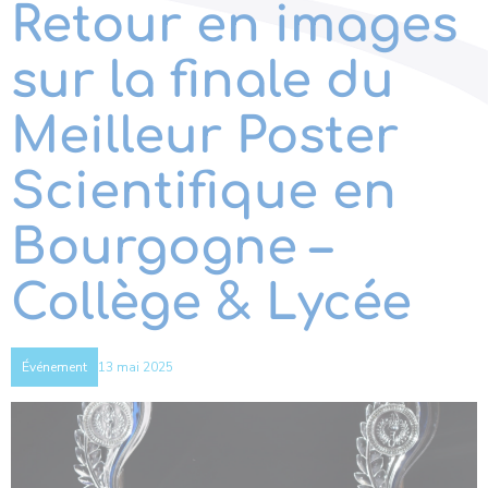
Retour en images
sur la finale du
Meilleur Poster
Scientifique en
Bourgogne –
Collège & Lycée
13 mai 2025
Événement