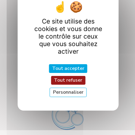
Ce site utilise des
ICQ
cookies et vous donne
Interactions et
le contrôle sur ceux
Contrôle Quantiques
que vous souhaitez
activer
Tout accepter
Tout refuser
Interfaces
Personnaliser