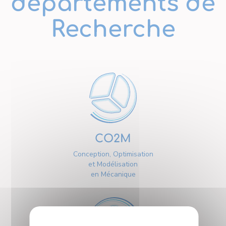
départements de
Recherche
CO2M
Conception, Optimisation
et Modélisation
en Mécanique