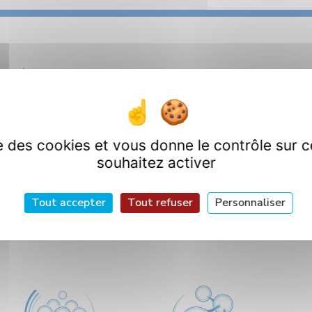
sité Lyon I
é de Cantabria (Espagne).
ise des cookies et vous donne le contrôle sur 
souhaitez activer
Tout accepter
Tout refuser
Personnaliser
artements de Rech