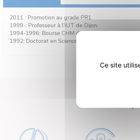
2011 : Promotion au grade PR1
1999-: Professeur à l’IUT de Dijon.
1994-1996: Bourse CHM de l’UE au LPCML, Univer
1992: Doctorat en Sciences Physiques à l’Universit
Ce site util
Nos dép