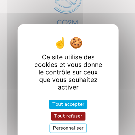
CO2M
Conception, Optimisation
et Modélisation
en Mécanique
Ce site utilise des
cookies et vous donne
le contrôle sur ceux
que vous souhaitez
activer
ICQ
Tout accepter
Interactions et
Contrôle Quantiques
Tout refuser
Personnaliser