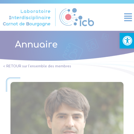
Panneau de gestion des cookies
Ouvrir la
Annuaire
< RETOUR sur l’ensemble des membres