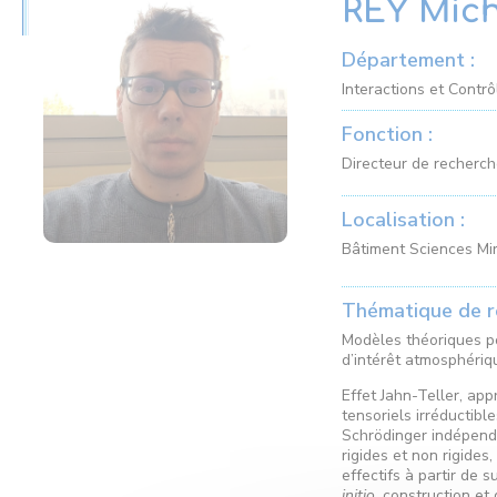
REY Mic
Département :
Interactions et Contr
Fonction :
Directeur de recherc
Localisation :
Bâtiment Sciences Mi
Thématique de r
Modèles théoriques po
d’intérêt atmosphériq
Effet Jahn-Teller, app
tensoriels irréductibl
Schrödinger indépend
rigides et non rigides
effectifs à partir de 
initio
, construction et