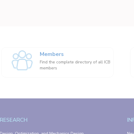
Members
Find the complete directory of all ICB
members
RESEARCH
IN
Design, Optimization, and Mechanics Design
Ne