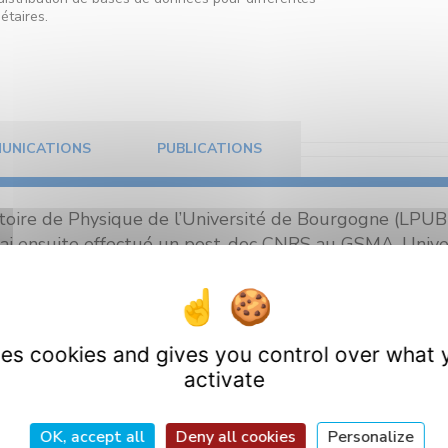
étaires.
UNICATIONS
PUBLICATIONS
toire de Physique de l’Université de Bourgogne (LPUB)
 J’ai ensuite effectué un post-doc CNRS au GSMA, Un
re post-doc (ANR) au PhLAM, Université Lille 1 (2006),
ème
er
classe (CR2) et affecté au GSMA à Reims le 1
oct
er des Recherches (
PDF
) . Je suis directeur de recherche
uses cookies and gives you control over what 
activate
gré au 1er janvier 2026 le Laboratoire Interdisciplinai
aire.
OK, accept all
Deny all cookies
Personalize