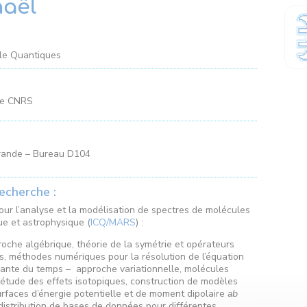
haël
ôle Quantiques
he CNRS
rande – Bureau D104
echerche :
ur l’analyse et la modélisation de spectres de molécules
ue et astrophysique (
ICQ/MARS
) :
roche algébrique, théorie de la symétrie et opérateurs
es, méthodes numériques pour la résolution de l’équation
ante du temps – approche variationnelle, molécules
, étude des effets isotopiques, construction de modèles
surfaces d’énergie potentielle et de moment dipolaire
ab
 distribution de bases de données pour différentes