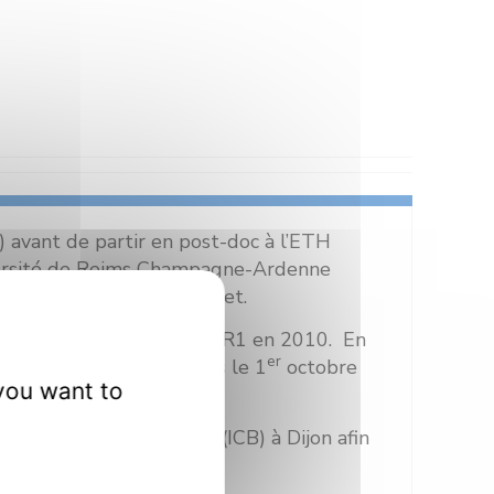
 avant de partir en post-doc à l’ETH
iversité de Reims Champagne-Ardenne
 dans le groupe de T. Huet.
obre 2006, puis promu CR1 en 2010. En
ème
er
 2
classe (DR2) depuis le 1
octobre
you want to
re Carnot de Bourgogne (ICB) à Dijon afin