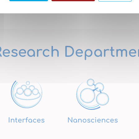
Research Departme
Interfaces
Nanosciences