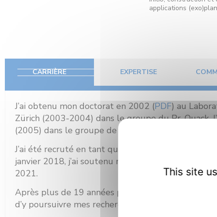
applications (exo)plan
CARRIÈRE
EXPERTISE
COMM
J’ai obtenu mon doctorat en 2002 (
PDF
) au Labora
Zürich (2003-2004) dans le groupe du Pr. Quack.
(2005) dans le groupe de V. Tyuterev, puis un aut
J’ai été recruté en tant que chargé de recherche 2
janvier 2018, j’ai soutenu mon Habilitation à Dirig
This site 
2021.
Après plus de 19 années passées au GSMA, j’ai inté
d’y poursuivre mes recherches en physique molécul