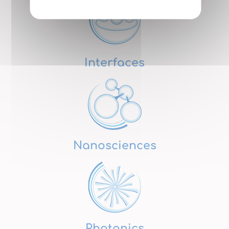
Interfaces
Nanosciences
Photonics