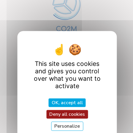
CO2M
Design, Optimization,
and Mechanics
Design
This site uses cookies
and gives you control
over what you want to
activate
ICQ
OK, accept all
Quantum Interactions
Deny all cookies
and Controls
Personalize