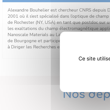
Alexandre Bouhelier est chercheur CNRS depuis Déc
2001 où il s’est spécialisé dans l’optique de champ 
de Rochester (NY, USA) en tant que postdoc sur un
les exaltations du champ électromagnétique appli
Nanoscale Materials au Laboratoire National d’Argon
de Bourgogne et participe au développement de no
à Diriger les Recherches en 2001. Il est promu Di
Ce site util
Nos dép