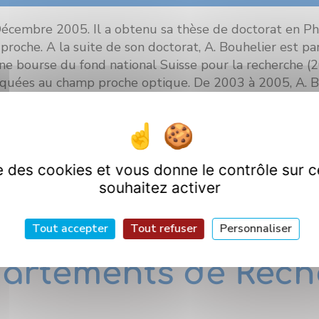
embre 2005. Il a obtenu sa thèse de doctorat en Phys
proche. A la suite de son doctorat, A. Bouhelier est par
e bourse du fond national Suisse pour la recherche (
quées au champ proche optique. De 2003 à 2005, A. Bo
ne (Il, USA) où il se spécialise en plasmonique. Il rejo
uveaux composants permettant de contrôler le plasmon
recteur de Recherche en 2014.
ise des cookies et vous donne le contrôle sur 
souhaitez activer
Tout accepter
Tout refuser
Personnaliser
artements de Rech