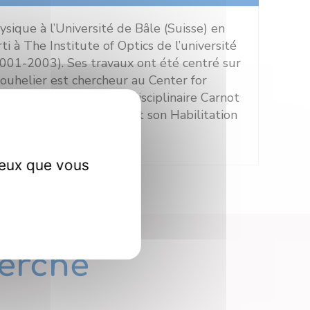
ique à l’Université de Bâle (Suisse) en
ti à The Institute of Optics de l’université
2001-2003). Ses travaux ont été centré sur
uhelier est chercheur au Center for
int le Laboratoire Interdisciplinaire Carnot
 de surface. Il obtient son Habilitation
ceux que vous
erche