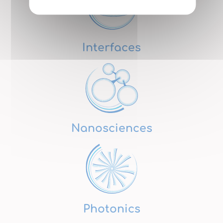
Interfaces
Nanosciences
Photonics