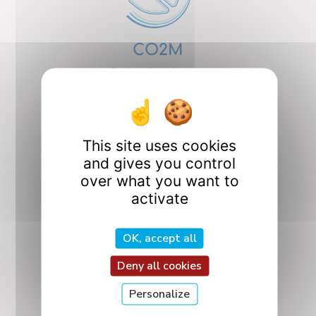
CO2M
Design, Optimization,
and Mechanics
Design
This site uses cookies
and gives you control
over what you want to
activate
ICQ
OK, accept all
Quantum Interactions
and Controls
Deny all cookies
Personalize