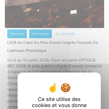
Événement
Informations
21 juillet 2026
L’ICB Au Cœur Du Plus Grand Congrès Français De
L’optique-Photonique
Du 6 au 10 juillet 2026, Dijon accueille OPTIQUE
BFC 2026, le plus grand congrès français consacré
à l’optique et à la photonique. Organisé par la
Société Française d’Optique (SFO) au Palais des
Congrès de Dijon, ce rendez-vous majeur a
rassemblé 730 participants, 48 exposants
industriels et académiques, 12 conférences
Ce site utilise des
plénières, 276 communications orales et 230
cookies et vous donne
posters. Au-delà des chiffres, OPTIQUE BFC […]