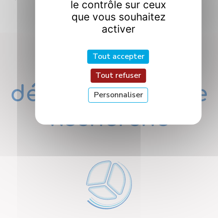
le contrôle sur ceux
que vous souhaitez
activer
Tout accepter
Nos
Tout refuser
départements de
Personnaliser
Recherche