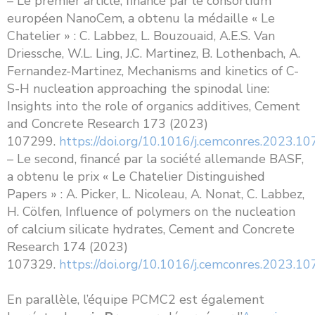
– Le premier article, financé par le consortium
européen NanoCem, a obtenu la médaille « Le
Chatelier » : C. Labbez, L. Bouzouaid, A.E.S. Van
Driessche, W.L. Ling, J.C. Martinez, B. Lothenbach, A.
Fernandez-Martinez, Mechanisms and kinetics of C-
S-H nucleation approaching the spinodal line:
Insights into the role of organics additives, Cement
and Concrete Research 173 (2023)
107299.
https://doi.org/10.1016/j.cemconres.2023.1
– Le second, financé par la société allemande BASF,
a obtenu le prix « Le Chatelier Distinguished
Papers » : A. Picker, L. Nicoleau, A. Nonat, C. Labbez,
H. Cölfen, Influence of polymers on the nucleation
of calcium silicate hydrates, Cement and Concrete
Research 174 (2023)
107329.
https://doi.org/10.1016/j.cemconres.2023.1
En parallèle, l’équipe PCMC2 est également