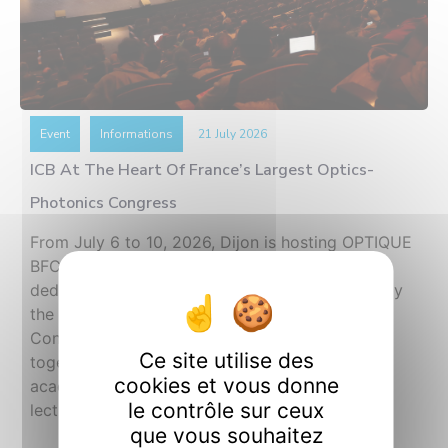
Event
Informations
21 July 2026
ICB At The Heart Of France’s Largest Optics-
Photonics Congress
From July 6 to 10, 2026, Dijon is hosting OPTIQUE
BFC 2026, the largest French conference
dedicated to optics and photonics. Organized by
the French Optical Society (SFO) at the Dijon
Convention Centre, this major event brings
Ce site utilise des
together 730 participants, 48 ​​industrial and
cookies et vous donne
academic exhibitors, and features 12 plenary
le contrôle sur ceux
lectures, 276 oral presentations, and 230 […]
que vous souhaitez