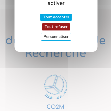
activer
Tout accepter
Nos
Tout refuser
Personnaliser
départements de
Recherche
CO2M