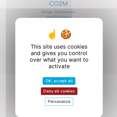
CO2M
Design, Optimization,
and Mechanics
Design
This site uses cookies
and gives you control
over what you want to
activate
ICQ
Quantum Interactions
OK, accept all
and Controls
Deny all cookies
Personalize