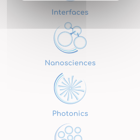
Interfaces
Nanosciences
Photonics