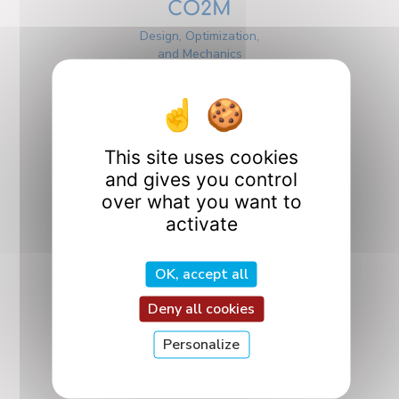
CO2M
Design, Optimization,
and Mechanics
Design
This site uses cookies
and gives you control
over what you want to
activate
ICQ
Quantum Interactions
OK, accept all
and Controls
Deny all cookies
Personalize