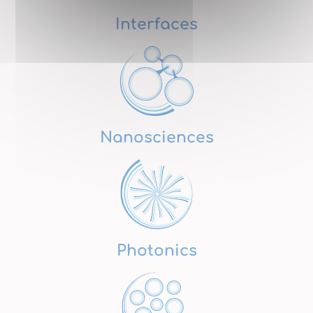
Interfaces
Nanosciences
Photonics