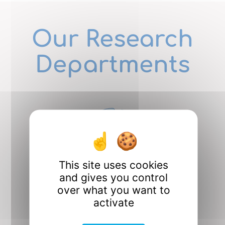
Our Research
Departments
This site uses cookies
CO2M
and gives you control
over what you want to
Design, Optimization,
and Mechanics
activate
Design