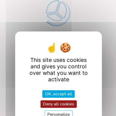
CO2M
Design, Optimization,
and Mechanics
Design
This site uses cookies
and gives you control
over what you want to
activate
OK, accept all
ICQ
Deny all cookies
Quantum Interactions
and Controls
Personalize