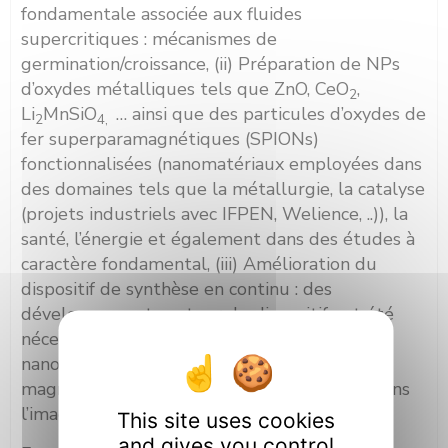
fondamentale associée aux fluides
supercritiques : mécanismes de
germination/croissance, (ii) Préparation de NPs
d’oxydes métalliques tels que ZnO, CeO
,
2
Li
MnSiO
… ainsi que des particules d’oxydes de
2
4,
fer superparamagnétiques (SPIONs)
fonctionnalisées (nanomatériaux employées dans
des domaines tels que la métallurgie, la catalyse
(projets industriels avec IFPEN, Welience, ..)), la
santé, l’énergie et également dans des études à
caractère fondamental, (iii) Amélioration du
dispositif de synthèse en continu : des
développements autour du dispositif ont été
nécessaires afin de préparer en continu des
ème
nanohybrides de 3
génération à base de
magnétite (SPIONs) pour des applications dans
l’imagerie médicale (IRM).
This site uses cookies
and gives you control