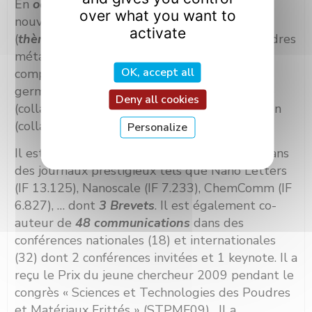
En
octobre 2014
, il a également initié une
over what you want to
nouvelle thèmatique au sein de l’équipe
activate
(
thèmatique 5, récente
) : Elaboration de poudres
métalliques à microstructure contrôlée et
OK, accept all
compréhension des mécanismes de
germination/croissance par plasma thermique
Deny all cookies
(collaboration avec TEKNA) et par atomisation
(collaboration avec FRAMATOME).
Personalize
Il est co-auteur de
35 publications
parues dans
des journaux prestigieux tels que Nano Letters
(IF 13.125), Nanoscale (IF 7.233), ChemComm (IF
6.827), … dont
3 Brevets
. Il est également co-
auteur de
48 communications
dans des
conférences nationales (18) et internationales
(32) dont 2 conférences invitées et 1 keynote. Il a
reçu le Prix du jeune chercheur 2009 pendant le
congrès « Sciences et Technologies des Poudres
et Matériaux Frittés » (STPMF09). Il a