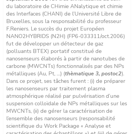
du laboratoire de CHimie ANalytique et chimie
des Interfaces (CHANI) de l’Université Libre de
Bruxelles, sous la responsabilité du professeur
F.Reniers. Le succès du projet Européen
NANO2HYBRIDS (N2H) (FP6-033311/oct.2006)
fut de développer un détecteur de gaz
(polluants BTEX) portatif constitué de
nanosenseurs élaborés à partir de nanotubes de
carbone (MWCNTs) fonctionnalisés par des NPs
métalliques (Au, Pt, …) (
thèmatique 3, postoc2
).
Dans ce projet, ses tâches furent : (i) de préparer
les nanosenseurs par traitement plasma
atmosphérique réalisé par pulvérisation d’une
suspension colloïdale de NPs métalliques sur les
MWCNTs, (ii) de gérer la caractérisation de
l’ensemble des nanosenseurs (responsabilité
scientifique du Work Package « Analyse et
caractérisation des échantillons ») et (iii) de gérer