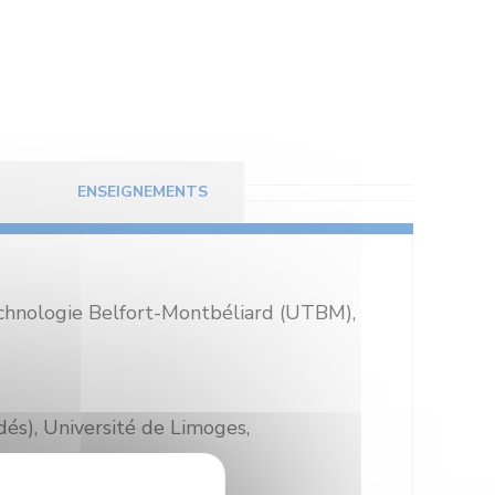
ENSEIGNEMENTS
echnologie Belfort-Montbéliard (UTBM),
és), Université de Limoges,