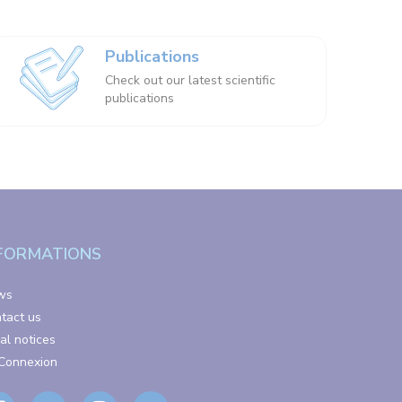
Publications
Check out our latest scientific
publications
FORMATIONS
ws
tact us
al notices
Connexion