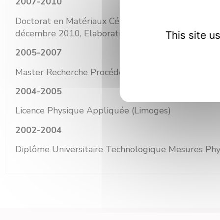
2007-2010
Doctorat en Matériaux Céramiques et Traitements
décembre 2010, Elaboration de revêtements à stru
This site 
2005-2007
Master Recherche Procédés et Matériaux (Limoges
2004-2005
Licence Physique Appliquée (Limoges)
2002-2004
Diplôme Universitaire Technologique Mesures Phy