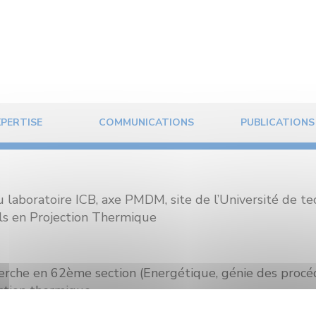
XPERTISE
COMMUNICATIONS
PUBLICATIONS
 laboratoire ICB, axe PMDM, site de l’Université de t
ls en Projection Thermique
erche en 62ème section (Energétique, génie des procéd
ction thermique