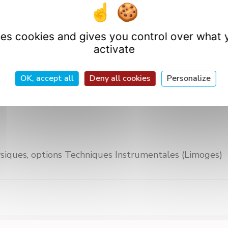
 de Surfaces, Laboratoire SPCTS UMR CNRS 6638, Uni
cture sub-micrométrique pour applications tribologiq
uses cookies and gives you control over what 
activate
)
OK, accept all
Deny all cookies
Personalize
siques, options Techniques Instrumentales (Limoges)