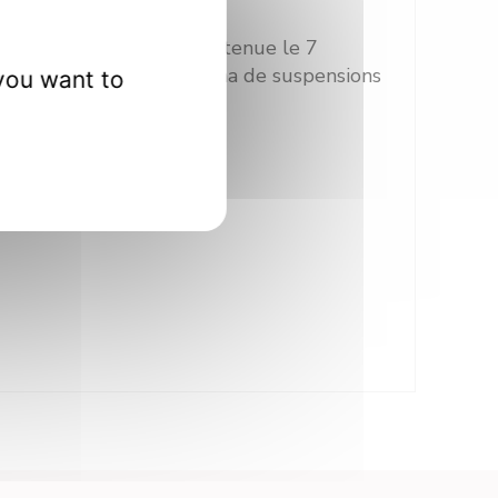
versité de Limoges, soutenue le 7
ues par projection plasma de suspensions
you want to