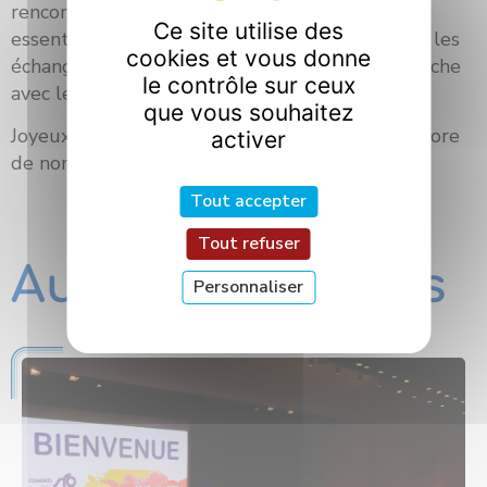
rencontres entre science et société sont
Ce site utilise des
essentielles pour susciter la curiosité, favoriser les
cookies et vous donne
échanges et partager les avancées de la recherche
le contrôle sur ceux
avec le plus grand nombre.
que vous souhaitez
Joyeux anniversaire à l’Expérimentarium, et encore
activer
de nombreuses années de science à partager !
Tout accepter
Tout refuser
Autres actualités
Personnaliser