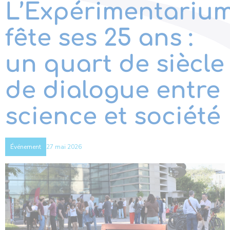
L’Expérimentariu
fête ses 25 ans :
un quart de siècle
de dialogue entre
science et société
27 mai 2026
Événement