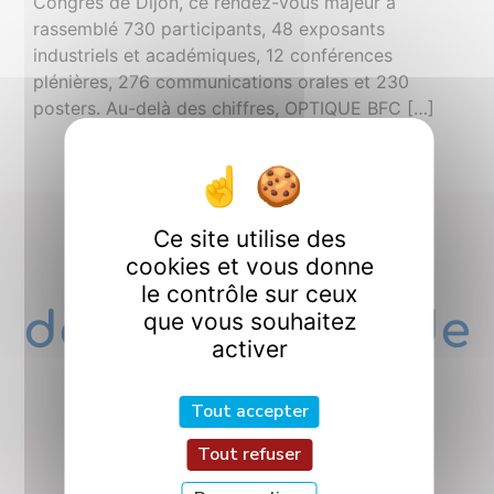
Congrès de Dijon, ce rendez-vous majeur a
rassemblé 730 participants, 48 exposants
industriels et académiques, 12 conférences
plénières, 276 communications orales et 230
posters. Au-delà des chiffres, OPTIQUE BFC […]
Ce site utilise des
Nos
cookies et vous donne
le contrôle sur ceux
départements de
que vous souhaitez
activer
Recherche
Tout accepter
Tout refuser