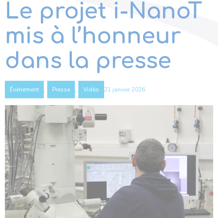
Le projet i-NanoT
mis à l’honneur
dans la presse
,
,
21 janvier 2026
Événement
Presse
Vidéo