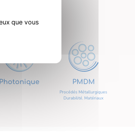
erche
ceux que vous
Photonique
PMDM
Procédés Métallurgiques
Durabilité, Matériaux