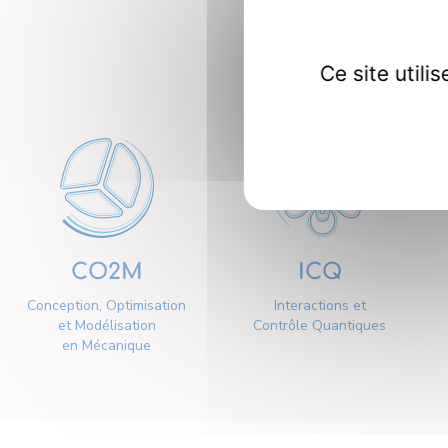
Nos dép
Ce site util
CO2M
ICQ
Conception, Optimisation
Interactions et
et Modélisation
Contrôle Quantiques
en Mécanique