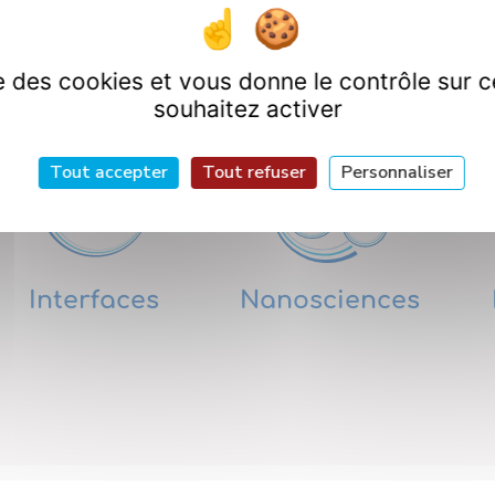
artements de Rech
ise des cookies et vous donne le contrôle sur 
souhaitez activer
Tout accepter
Tout refuser
Personnaliser
Interfaces
Nanosciences