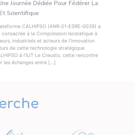
ne Journée Dédiée Pour Fédérer La
Deux
t Scientifique
Sec
a plateforme CALHIPSO (ANR-21-ESRE-0039) a
Du 15
e consacrée à la Compression Isostatique à
l’Ins
urs, industriels et acteurs de l’innovation
secon
turs de cette technologie stratégique.
Limog
LHIPSO à l’IUT Le Creusto, cette rencontre
les l
er les échanges entre […]
erche