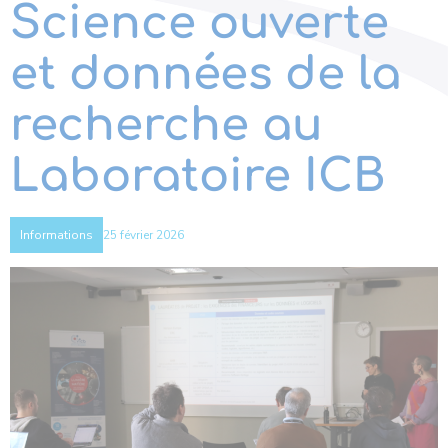
Science ouverte
et données de la
recherche au
Laboratoire ICB
25 février 2026
Informations