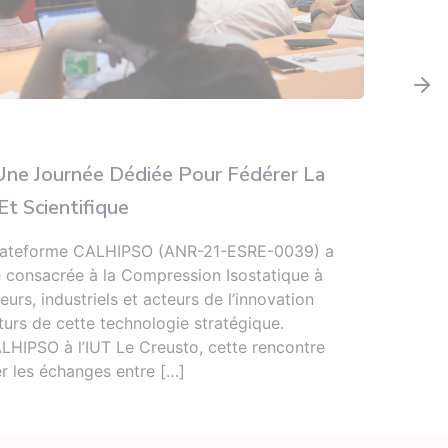
Infor
ne Journée Dédiée Pour Fédérer La
Deux
t Scientifique
Sec
a plateforme CALHIPSO (ANR-21-ESRE-0039) a
Du 15
e consacrée à la Compression Isostatique à
l’Ins
urs, industriels et acteurs de l’innovation
secon
turs de cette technologie stratégique.
Limog
LHIPSO à l’IUT Le Creusto, cette rencontre
les l
er les échanges entre […]