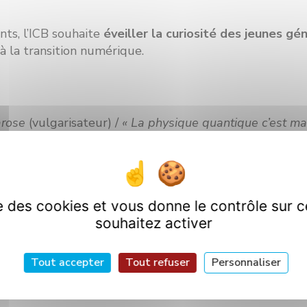
nts, l’ICB souhaite
éveiller la curiosité des jeunes gé
à la transition numérique.
arose
(vulgarisateur) /
« La physique quantique c’est ma
lexander Thomas
(enseignant-chercheur à Lyon et Yo
ise des cookies et vous donne le contrôle sur 
souhaitez activer
que c’est drolatique »
Tout accepter
Tout refuser
Personnaliser
x origines de la physique quantique »