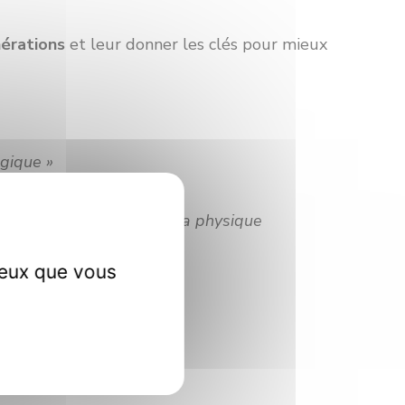
nérations
et leur donner les clés pour mieux
gique »
uTubeur : Thomaths) /
« La physique
ceux que vous