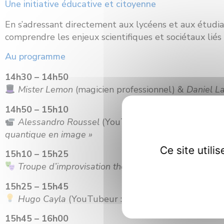
Une initiative éducative et citoyenne
En s’adressant directement aux lycéens et aux étudia
comprendre les enjeux scientifiques et sociétaux liés 
Au programme
14h30 – 14h50
Mister Lemon
(magicien professionnel) &
Daniel L
14h50 – 15h10
Alessandro Roussel
(YouTubeur : ScienceClic) &
A
quantique en image »
Ce site util
15h10 – 15h25
Troupe d’improvisation théâtrale Alibi
/
« Le quanti
15h25 – 15h45
Hugo Cayla
(YouTubeur : Photons jumeaux) /
« Au
15h45 – 16h00