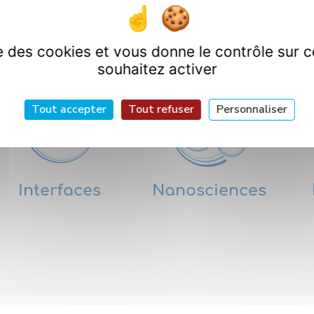
artements de Rech
ise des cookies et vous donne le contrôle sur 
souhaitez activer
Tout accepter
Tout refuser
Personnaliser
Interfaces
Nanosciences