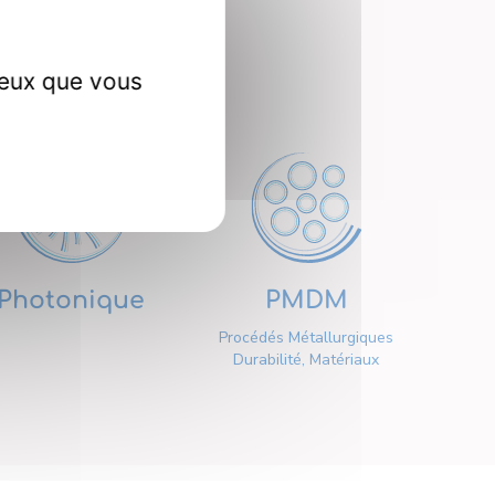
erche
ceux que vous
Photonique
PMDM
Procédés Métallurgiques
Durabilité, Matériaux