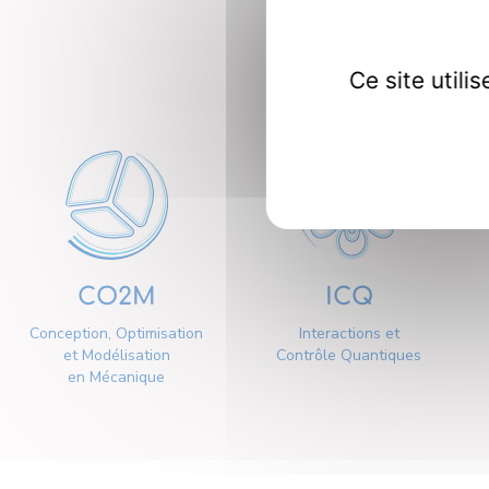
Nos dép
Ce site util
CO2M
ICQ
Conception, Optimisation
Interactions et
et Modélisation
Contrôle Quantiques
en Mécanique