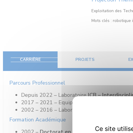
Exploitation des Tech
Mots clés : robotique 
CARRIÈRE
PROJETS
E
Parcours Professionnel
Depuis 2022 – Laboratoire
ICB –
Interdiscip
2017 – 2021 – Equipe Labélisée
ViBOT – VIs
2002 – 2016 – Laboratoire
Le2i – Electroniq
Formation Académique
Ce site util
2002 –
Doctorat en Instrumentation et Inf