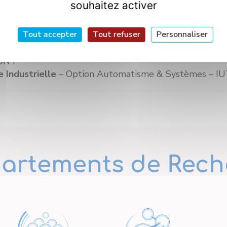
souhaitez activer
imulation d’un système de vision artificielle pour l’i
Tout accepter
Tout refuser
Personnaliser
ique de l’Image
– Université de Bourgogne
hnique & Automatique (EEA)
– Option Instrumentation,
ON I
 Industrielle
– Option Automatisme & Systèmes – IUT
artements de Rech