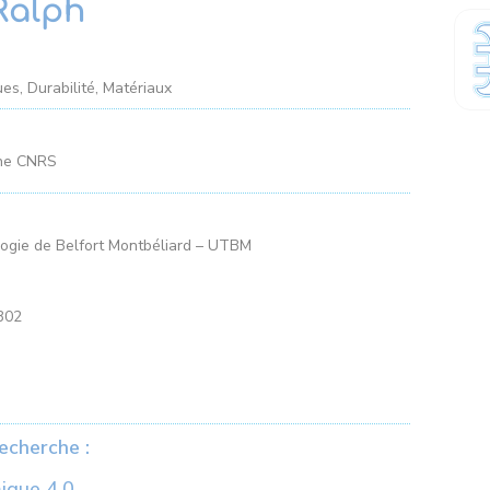
Ralph
es, Durabilité, Matériaux
che CNRS
logie de Belfort Montbéliard – UTBM
302
echerche :
ique 4.0