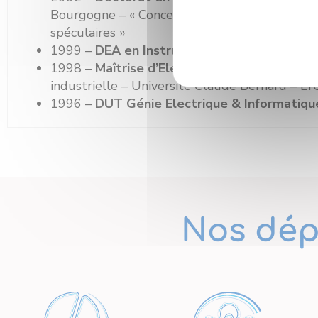
Bourgogne – « Conception et optimisation par s
spéculaires »
1999 –
DEA en Instrumentation et Informat
1998 –
Maîtrise d’Electronique, Electrotec
industrielle – Université Claude Bernard – LY
1996 –
DUT Génie Electrique & Informatique
Nos dép