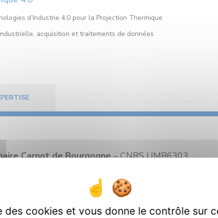
nologies d’Industrie 4.0 pour la Projection Thermique
industrielle, acquisition et traitements de données
XPERTISE
linaire Carnot de Bourgogne
– CNRS UMR6303
ion pour la roBOTique
– CNRS EMR6000
ue Informatique et Image
– CNRS UMR6306
ise des cookies et vous donne le contrôle sur 
ormatique de l’Image
– Université de Bourgogne – Gro