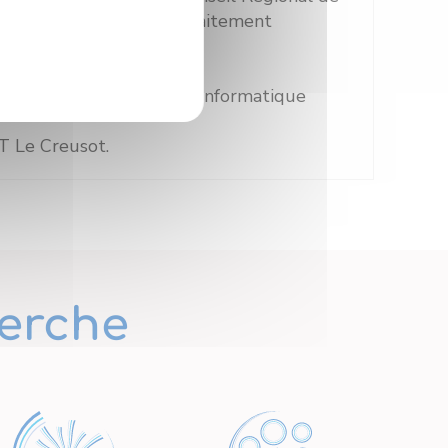
nspection de surfaces parfaitement
 Traitement du signal & Informatique
 Le Creusot.
erche