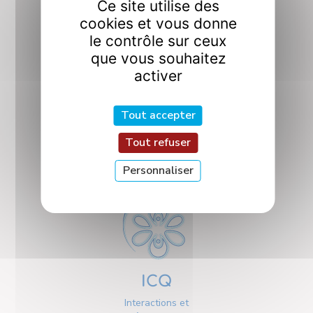
Ce site utilise des
cookies et vous donne
le contrôle sur ceux
que vous souhaitez
activer
CO2M
Tout accepter
Conception, Optimisation
Tout refuser
et Modélisation
en Mécanique
Personnaliser
ICQ
Interactions et