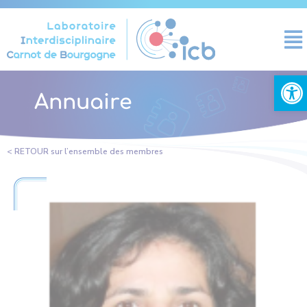
Panneau de gestion des cookies
Ouvrir la
Annuaire
< RETOUR sur l’ensemble des membres