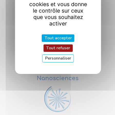
cookies et vous donne
le contrôle sur ceux
que vous souhaitez
activer
Interfaces
Tout accepter
Tout refuser
Personnaliser
Nanosciences