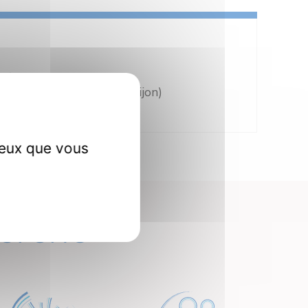
ourgogne
ent Laboratoire ICB – Dijon)
ceux que vous
erche