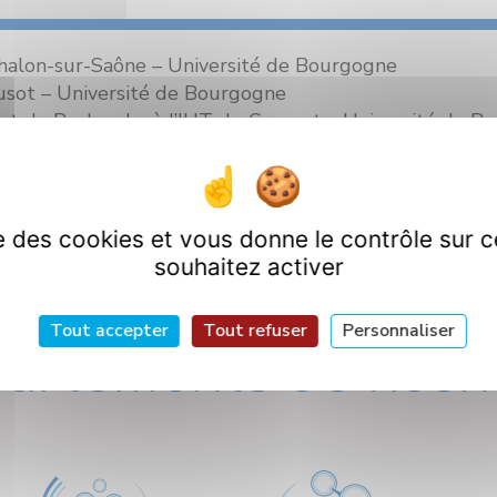
 Chalon-sur-Saône – Université de Bourgogne
eusot – Université de Bourgogne
et de Recherche à l’IUT du Creusot – Université de B
étrie Moléculaire et Instrumentation Laser (Actuellem
sariat à l’Energie Atomique
ise des cookies et vous donne le contrôle sur 
souhaitez activer
Tout accepter
Tout refuser
Personnaliser
artements de Rech