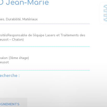
 Jean-Marie
es, Durabilité, Matériaux
sitésResponsable de l’équipe Lasers et Traitements des
reusot – Chalon)
halon (3ème étage)
reusot
echerche :
IGNEMENTS