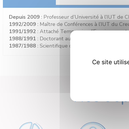
Depuis 2009
: Professeur d’Université à l’IUT de
1992/2009
: Maître de Conférences à l’IUT du Cr
1991/1992
: Attaché Temporaire d’Enseignement 
1988/1991
: Doctorant au laboratoire de Spectrom
1987/1988
: Scientifique du Contingent au Commis
Ce site util
Nos dép