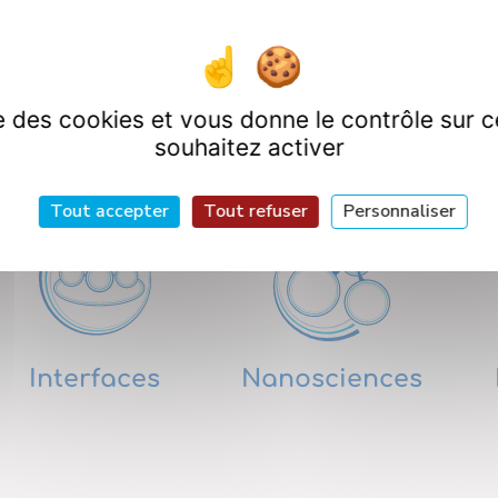
ise des cookies et vous donne le contrôle sur 
artements de Rech
souhaitez activer
Tout accepter
Tout refuser
Personnaliser
Interfaces
Nanosciences