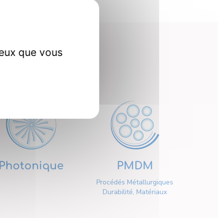
ceux que vous
erche
Photonique
PMDM
Procédés Métallurgiques
Durabilité, Matériaux