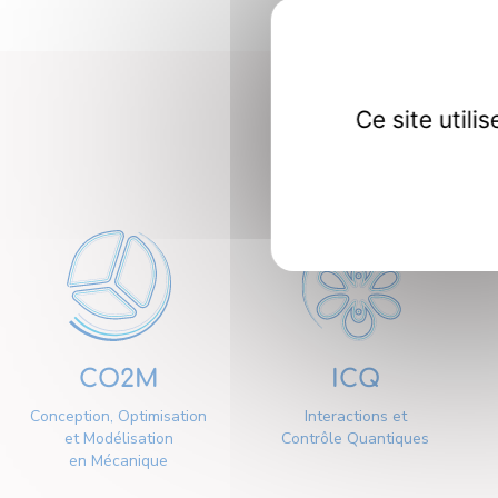
Ce site util
Nos dép
CO2M
ICQ
Conception, Optimisation
Interactions et
et Modélisation
Contrôle Quantiques
en Mécanique