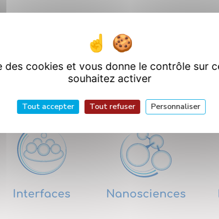
ise des cookies et vous donne le contrôle sur 
souhaitez activer
artements de Rech
Tout accepter
Tout refuser
Personnaliser
Interfaces
Nanosciences