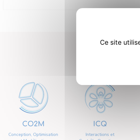
Ce site util
Nos dép
CO2M
ICQ
Conception, Optimisation
Interactions et