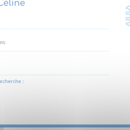
éline
NRS
echerche :