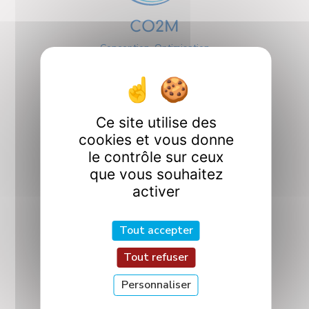
CO2M
Conception, Optimisation
et Modélisation
en Mécanique
Ce site utilise des
cookies et vous donne
le contrôle sur ceux
que vous souhaitez
activer
ICQ
Interactions et
Tout accepter
Contrôle Quantiques
Tout refuser
Personnaliser