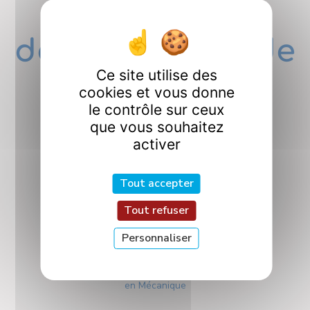
Nos
départements de
Ce site utilise des
Recherche
cookies et vous donne
le contrôle sur ceux
que vous souhaitez
activer
Tout accepter
Tout refuser
CO2M
Personnaliser
Conception, Optimisation
et Modélisation
en Mécanique