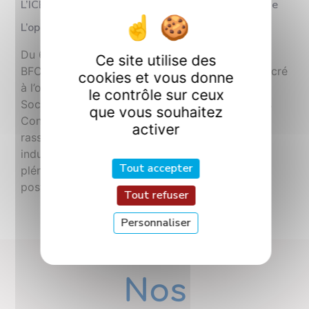
L’ICB Au Cœur Du Plus Grand Congrès Français De
L’optique-Photonique
Du 6 au 10 juillet 2026, Dijon accueille OPTIQUE
Ce site utilise des
BFC 2026, le plus grand congrès français consacré
cookies et vous donne
à l’optique et à la photonique. Organisé par la
le contrôle sur ceux
Société Française d’Optique (SFO) au Palais des
que vous souhaitez
Congrès de Dijon, ce rendez-vous majeur a
activer
rassemblé 730 participants, 48 exposants
industriels et académiques, 12 conférences
Tout accepter
plénières, 276 communications orales et 230
posters. Au-delà des chiffres, OPTIQUE BFC […]
Tout refuser
Personnaliser
Nos