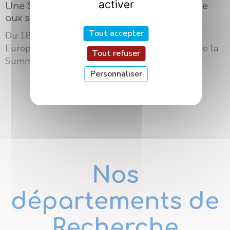
activer
Une Summer School internationale dédiée
aux sciences des saveurs à Dijon
Tout accepter
Du 18 au 21 mai 2026, l’Université Bourgogne
Europe a accueilli à Dijon la troisième édition de la
Tout refuser
Summer School du ré...
Personnaliser
Nos
départements de
Recherche