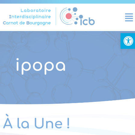
Panneau de gestion des cookies
Ouvrir la
ipopa
À la Une !