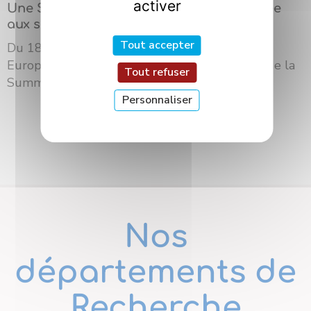
activer
Une Summer School internationale dédiée
aux sciences des saveurs à Dijon
Tout accepter
Du 18 au 21 mai 2026, l’Université Bourgogne
Europe a accueilli à Dijon la troisième édition de la
Tout refuser
Summer School du ré...
Personnaliser
Nos
départements de
Recherche