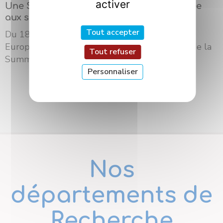
activer
Une Summer School internationale dédiée
aux sciences des saveurs à Dijon
Tout accepter
Du 18 au 21 mai 2026, l’Université Bourgogne
Europe a accueilli à Dijon la troisième édition de la
Tout refuser
Summer School du ré...
Personnaliser
Nos
départements de
Recherche