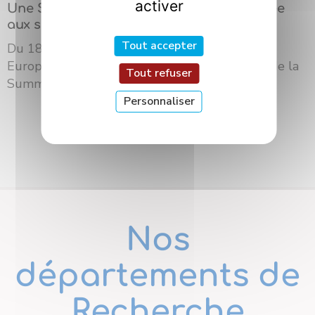
activer
Une Summer School internationale dédiée
aux sciences des saveurs à Dijon
Tout accepter
Du 18 au 21 mai 2026, l’Université Bourgogne
Europe a accueilli à Dijon la troisième édition de la
Tout refuser
Summer School du ré...
Personnaliser
Nos
départements de
Recherche