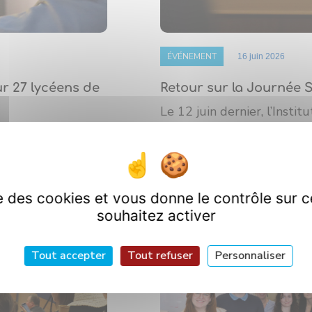
ÉVÉNEMENT
16 juin 2026
r 27 lycéens de
Retour sur la Journée 
Le 12 juin dernier, l’Insti
 Carnot de
Scientifique annuelle de 
 de Bourgogne
ise des cookies et vous donne le contrôle sur 
souhaitez activer
Tout accepter
Tout refuser
Personnaliser