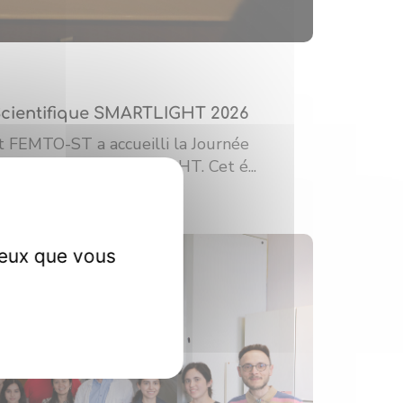
Scientifique SMARTLIGHT 2026
tut FEMTO-ST a accueilli la Journée
la plateforme SMARTLIGHT. Cet é...
ceux que vous