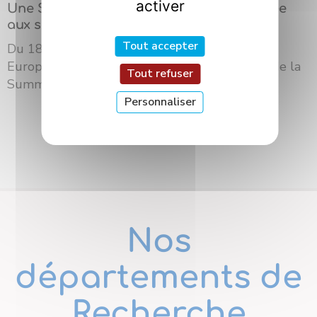
activer
Une Summer School internationale dédiée
aux sciences des saveurs à Dijon
Tout accepter
Du 18 au 21 mai 2026, l’Université Bourgogne
Europe a accueilli à Dijon la troisième édition de la
Tout refuser
Summer School du ré...
Personnaliser
Nos
départements de
Recherche