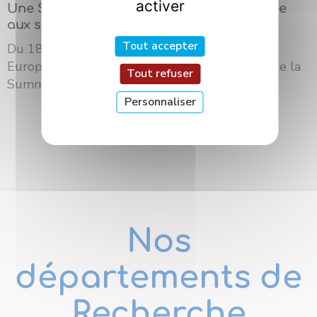
activer
Une Summer School internationale dédiée
aux sciences des saveurs à Dijon
Tout accepter
Du 18 au 21 mai 2026, l’Université Bourgogne
Europe a accueilli à Dijon la troisième édition de la
Tout refuser
Summer School du ré...
Personnaliser
Nos
départements de
Recherche