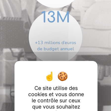
13
M
+13 millions d’euros
de budget annuel
100
Ce site utilise des
cookies et vous donne
doctorants pour
le contrôle sur ceux
l’année 2025
que vous souhaitez