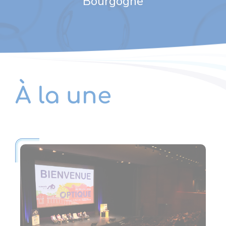
Bourgogne
À la une