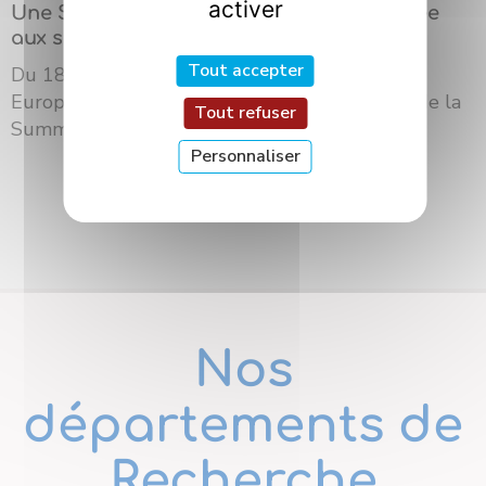
activer
Une Summer School internationale dédiée
aux sciences des saveurs à Dijon
Tout accepter
Du 18 au 21 mai 2026, l’Université Bourgogne
Europe a accueilli à Dijon la troisième édition de la
Tout refuser
Summer School du ré...
Personnaliser
Nos
départements de
Recherche