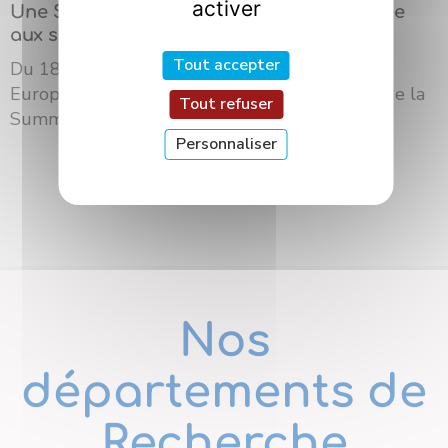
activer
Une Summer School internationale dédiée
aux sciences des saveurs à Dijon
Tout accepter
Du 18 au 21 mai 2026, l’Université Bourgogne
Europe a accueilli à Dijon la troisième édition de la
Tout refuser
Summer School du ré...
Personnaliser
Nos
départements de
Recherche