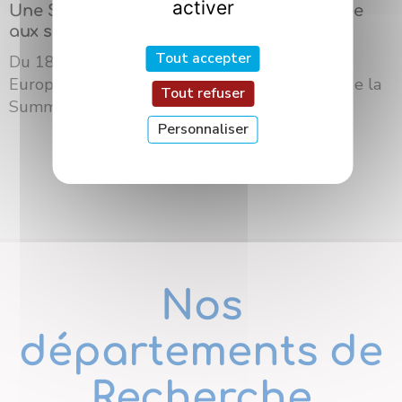
activer
Une Summer School internationale dédiée
aux sciences des saveurs à Dijon
Tout accepter
Du 18 au 21 mai 2026, l’Université Bourgogne
Europe a accueilli à Dijon la troisième édition de la
Tout refuser
Summer School du ré...
Personnaliser
Nos
départements de
Recherche